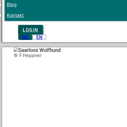
Blog
Kontakt
LOGIN
DE
EN
© F.Heppner