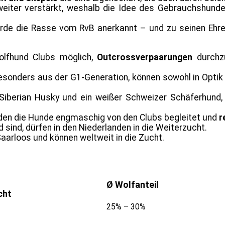
eiter verstärkt, weshalb die Idee des Gebrauchshunde
urde die Rasse vom RvB anerkannt – und zu seinen Eh
olfhund Clubs möglich,
Outcrossverpaarungen
durchzu
onders aus der G1-Generation, können sowohl in Opti
n Siberian Husky und ein weißer Schweizer Schäferhund
den die Hunde engmaschig von den Clubs begleitet und
r
ind, dürfen in den Niederlanden in die Weiterzucht.
Saarloos und können weltweit in die Zucht.
Ø Wolfanteil
cht
25% – 30%