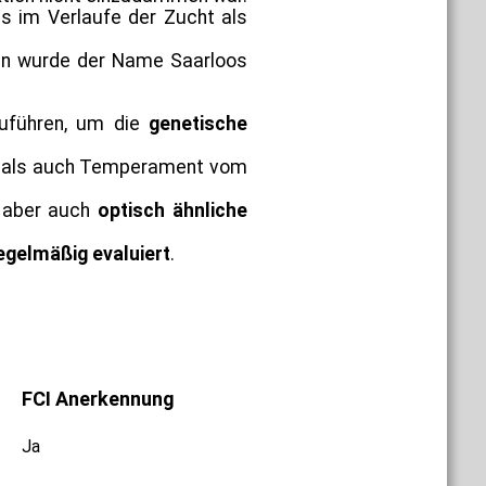
s im Verlaufe der Zucht als
ren wurde der Name Saarloos
führen, um die
genetische
k als auch Temperament vom
, aber auch
optisch ähnliche
egelmäßig evaluiert
.
FCI Anerkennung
Ja