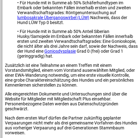
• Für Hunde mit in Summe ab 50% Schäferhundtypen im
Embark oder bekannten Fällen innerhalb ersten und zweiten
Verwandtschaftsgrades: Röntgenuntersuchung auf
lumbosakrale Übergangswirbel (LÜW)
Nachweis, dass der
Hund LÜW Typ 0 besitzt.
• Für Hunde mit in Summe ab 50% Anteil Siberian
Husky/Samojede im Embark oder bekannten Fällen innerhalb
ersten und zweiten Verwandtschaftsgrades: Eine Gonioskopie,
die nicht älter als drei Jahre sein darf, sowie der Nachweis, dass
der Hund eine
Goniosdysplasie
Grad 0 (frei) oder Grad 1
(geringgradig) hat.
Zusätzlich ist eine Teilnahme an einem Treffen mit einem
Vorstandsmitglied, einem vom Vorstand auserwählten Mitglied, oder
einer EWA-Wanderung notwendig, um eine erste visuelle Kontrolle,
eine grobe Charaktereinschätzung des Hundes und ein persönliches
Kennenlernen sicherstellen zu können.
Alle eingereichten Dokumente und Untersuchungen sind über die
Website für Mitglieder mit Mitgliedschaft Plus einsehbar.
Personenbezogene Daten werden aus Datenschutzgründen
geschwärzt.
Nach dem ersten Wurf dürfen die Partner zukünftig geplanter
Verpaarungen nicht mehr als drei gemeinsame Vorfahren des Hundes
aus vorheriger Verpaarung auf drei Generationen Stammbaum
vorweisen.