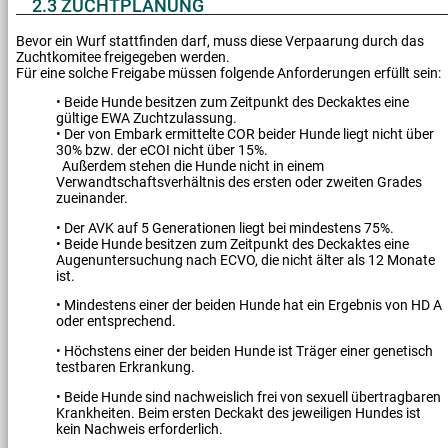
2.3 ZUCHTPLANUNG
Bevor ein Wurf stattfinden darf, muss diese Verpaarung durch das
Zuchtkomitee freigegeben werden.
Für eine solche Freigabe müssen folgende Anforderungen erfüllt sein:
• Beide Hunde besitzen zum Zeitpunkt des Deckaktes eine
gültige EWA Zuchtzulassung.
• Der von Embark ermittelte COR beider Hunde liegt nicht über
30% bzw. der eCOI nicht über 15%.
Außerdem stehen die Hunde nicht in einem
Verwandtschaftsverhältnis des ersten oder zweiten Grades
zueinander.
• Der AVK auf 5 Generationen liegt bei mindestens 75%.
• Beide Hunde besitzen zum Zeitpunkt des Deckaktes eine
Augenuntersuchung nach ECVO, die nicht älter als 12 Monate
ist.
• Mindestens einer der beiden Hunde hat ein Ergebnis von HD A
oder entsprechend.
• Höchstens einer der beiden Hunde ist Träger einer genetisch
testbaren Erkrankung.
• Beide Hunde sind nachweislich frei von sexuell übertragbaren
Krankheiten. Beim ersten Deckakt des jeweiligen Hundes ist
kein Nachweis erforderlich.