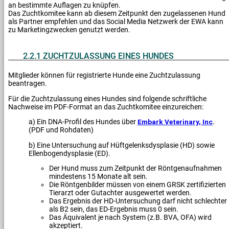
an bestimmte Auflagen zu knüpfen.
Das Zuchtkomitee kann ab diesem Zeitpunkt den zugelassenen Hund
als Partner empfehlen und das Social Media Netzwerk der EWA kann
zu Marketingzwecken genutzt werden.
2.2.1 ZUCHTZULASSUNG EINES HUNDES
Mitglieder können für registrierte Hunde eine Zuchtzulassung
beantragen.
Für die Zuchtzulassung eines Hundes sind folgende schriftliche
Nachweise im PDF-Format an das Zuchtkomitee einzureichen:
a) Ein DNA-Profil des Hundes über
Embark Veterinary, Inc
.
(PDF und Rohdaten)
b) Eine Untersuchung auf Hüftgelenksdysplasie (HD) sowie
Ellenbogendysplasie (ED).
Der Hund muss zum Zeitpunkt der Röntgenaufnahmen
mindestens 15 Monate alt sein.
Die Röntgenbilder müssen von einem GRSK zertifizierten
Tierarzt oder Gutachter ausgewertet werden.
Das Ergebnis der HD-Untersuchung darf nicht schlechter
als B2 sein, das ED-Ergebnis muss 0 sein.
Das Äquivalent je nach System (z.B. BVA, OFA) wird
akzeptiert.