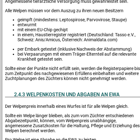
Angemessene tierärztliche Versorgung muss gewährleistet sein.
Alle Welpen müssen vor dem Auszug zu ihren neuen Besitzern
geimpft (mindestens: Leptospirose, Parvovirose, Staupe)
entwurmt
mit einem EU-Chip gechipt
in einem, Haustierregister registriert (Deutschland: Tasso e.V.,
Schweiz: Anis/Amicus, Österreich: Animaldata.com)
per Embark getestet (inklusive Nachweis der Abstammung)
bei Verpaarungen mit einem Träger-Elternteil auf die relevante
Krankheit getestet sein.
Sollte einer der Punkte nicht erfüllt sein, werden die Registerpapiere bis
zum Zeitpunkt des nachgewiesenen Erfüllens einbehalten und weitere
Zuchtplanungen des Züchters können nicht genehmigt werden.
2.4.3 WELPENKOSTEN UND ABGABEN AN EWA
Der Welpenpreis innerhalb eines Wurfes ist für alle Welpen gleich.
Sollte ein Welpe länger bleiben, als zum vom Züchter entschiedenen
Abgabezeitpunkt, können, vom Welpenpreis unabhängige,
angemessene Zusatzkosten für die Haltung, Pflege und Erziehung des
Welpen berechnet werden.
Pro Welpe ist eine Abgabe an die EWA zu leisten.