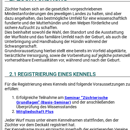
Züchter haben sich an die gesetzlich vorgeschriebenen
Mindestanforderungen des jeweiligen Landes zu halten, sind aber
dazu angehalten, das bestmögliche Umfeld für eine wissenschaftlich
fundierte und der Mutterhündin und den Welpen förderliche und
sichere Aufzucht zu schaffen.
Dies beinhaltet sowohl die Wahl, den Standort und die Ausstattung
der Wurfkiste und das familiäre Umfeld nach der Geburt, als auch die
Unterbringung und Handhabung der Hündin während der
Schwangerschaft.
Grundvoraussetzung hierbei stellt eine bereits im Vorfeld abgeklärte,
tierärztliche Versorgung, sowie die Vorbereitung auf jegliche potenziell
vorhersehbare Eventualitäten vor, während und nach der Geburt.
2.1 REGISTRIERUNG EINES KENNELS
Für die Registrierung eines Kennels sind folgende Voraussetzungen zu
erfüllen:
Erfolgreiche Teilnahme am
Seminar “Züchterische
Grundlagen” (Basis-Seminar)
und der anschließenden
Überprüfung des Wissensstandes
Mitgliedschaft Plus
Jeder Wurf muss unter einem Kennelnamen stattfinden, den der
Züchter vor dem Deckakt registriert hat.
Der Kennelname muss einzigartig innerhalb der existierenden Vereine