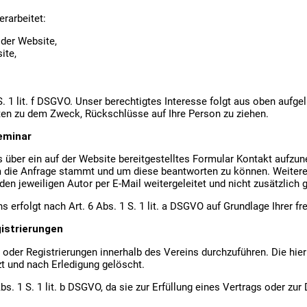
rarbeitet:
der Website,
ite,
S. 1 lit. f DSGVO. Unser berechtigtes Interesse folgt aus oben aufg
ten zu dem Zweck, Rückschlüsse auf Ihre Person zu ziehen.
eminar
uns über ein auf der Website bereitgestelltes Formular Kontakt aufzu
em die Anfrage stammt und um diese beantworten zu können. Weitere
en jeweiligen Autor per E-Mail weitergeleitet und nicht zusätzlich 
olgt nach Art. 6 Abs. 1 S. 1 lit. a DSGVO auf Grundlage Ihrer freiw
gistrierungen
oder Registrierungen innerhalb des Vereins durchzuführen. Die hie
zt und nach Erledigung gelöscht.
bs. 1 S. 1 lit. b DSGVO, da sie zur Erfüllung eines Vertrags oder zur