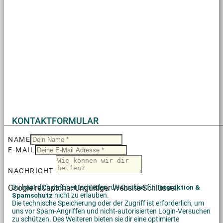
KONTAKTFORMULAR
NAME
E-MAIL
NACHRICHT
Google reCaptcha: Ungültiger Website-Schlüssel.
Du hast dich dafür entschieden, die Cookies für
Interaktion &
Spamschutz
nicht zu erlauben.
Die technische Speicherung oder der Zugriff ist erforderlich, um
uns vor Spam-Angriffen und nicht-autorisierten Login-Versuchen
zu schützen. Des Weiteren bieten sie dir eine optimierte