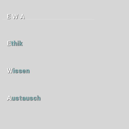
EWA
E
Thik
W
Issen
A
Ustausch