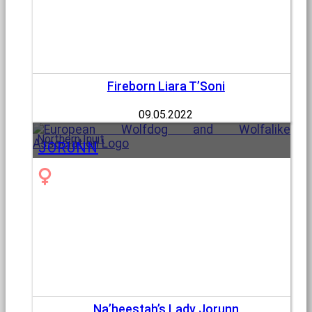
Fireborn Liara T’Soni
09.05.2022
Northern Inuit
JORUNN
Na’heestah’s Lady Jorunn