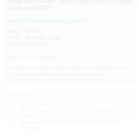
Aktuell ist PD nur über Laboklin testbar, nicht über Embark.
(Stand Januar 2025)
Welche Testergebnisse gibt es?
N/N – PD frei
N/PD – gesunder Träger
PD/PD – betroffen
Wie wird PD vererbt?
PD wird autosomal rezessiv vererbt, das bedeutet zwei
Träger können betroffene Tiere hervorbringen.
Deswegen sind Verpaarungen zweier N/PD Tiere verboten.
Mehr dazu:
Progressive Retinaatrophie mit
Neurodegeneration (PCYT2-Defizienz) –
LABOGEN
Krankheiten beim Saarlooswolfhund – Una
Neshoba