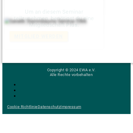
Um an diesem Seminar
teilzunehmen, benötigst du eine
Mitgliedschaft
Plus.
MITGLIED WERDEN
Copyright © 2024 EWA e.V.
Alle Rechte vorbehalten
Cookie Richtlinie
Datenschutz
Impressum