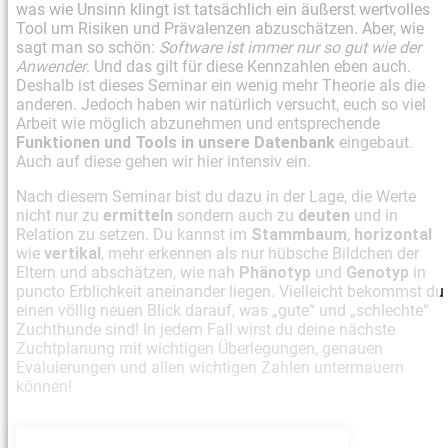
was wie Unsinn klingt ist tatsächlich ein äußerst wertvolles
Tool um Risiken und Prävalenzen abzuschätzen. Aber, wie
sagt man so schön:
Software ist immer nur so gut wie der
Anwender
. Und das gilt für diese Kennzahlen eben auch.
Deshalb ist dieses Seminar ein wenig mehr Theorie als die
anderen. Jedoch haben wir natürlich versucht, euch so viel
Arbeit wie möglich abzunehmen und entsprechende
Funktionen und Tools in unsere Datenbank
eingebaut.
Auch auf diese gehen wir hier intensiv ein.
Nach diesem Seminar bist du dazu in der Lage, die Werte
nicht nur zu
ermitteln
sondern auch zu
deuten
und in
Relation zu setzen. Du kannst im
Stammbaum
,
horizontal
wie
vertikal
, mehr erkennen als nur hübsche Bildchen der
Eltern und abschätzen, wie nah
Phänotyp
und
Genotyp
in
puncto Erblichkeit aneinander liegen. Vielleicht bekommst du
einen völlig neuen Blick darauf, was „gute“ und „schlechte“
Zuchthunde sind! In jedem Fall wirst du deine nächste
Zuchtplanung mit wichtigen Überlegungen, genauen
Evaluierungen und allen wichtigen Zahlen untermauern
können!