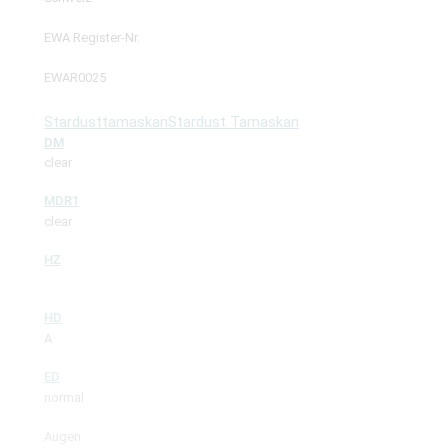
EWA Register-Nr.
EWAR0025
Stardusttamaskan
Stardust Tamaskan
DM
clear
MDR1
clear
HZ
HD
A
ED
normal
Augen