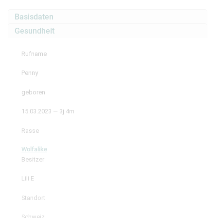
Basisdaten
Gesundheit
Rufname
Penny
geboren
15.03.2023 — 3j 4m
Rasse
Wolfalike
Besitzer
Lili E
Standort
Schweiz