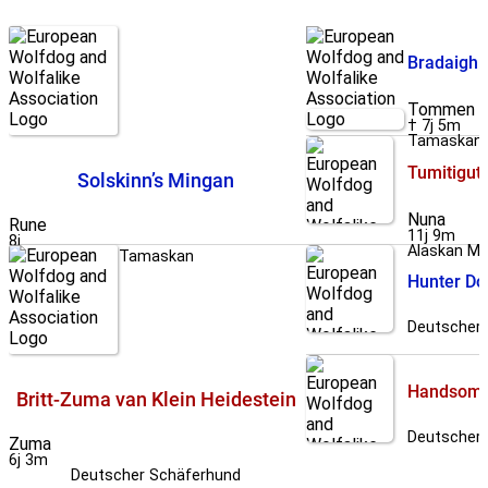
Bradaigh 
Tommen
† 7j 5m
Tamaskan
Tumitigut
Solskinn’s Mingan
Nuna
Rune
11j 9m
8j
Alaskan M
Tamaskan
Hunter Do
Deutscher
Handsome 
Britt-Zuma van Klein Heidestein
Deutscher
Zuma
6j 3m
Deutscher Schäferhund