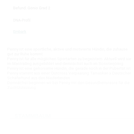
Befund: Gonio Grad 2
DNA-Profil
Embark
Penny ist eine sportliche, aktive und motivierte Hündin, die zuhause
gut zur Ruhe kommt.
Penny ist für alle möglichen Sportarten zu begeistern. Aktuell wird sie
im Mantrailing ausgebildet und demnächst auch im Scooterjöring.
Penny ist eine gehorsame Hündin, die gerade noch in der Pubertät ist.
Penny stammt aus einer Outcross Verpaarung Tamaskan x Deutscher
Schäferhund aus den Niederlanden.
Demnächst beginnen wir bei Penny mit den Gesundheitstests für die
Zuchtzulassung.
STAMMBAUM