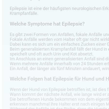
Epilepsie ist eine der häufigsten neurologischen E
Krampfanfälle.
Welche Symptome hat Epilepsie?
Es gibt zwei Formen von Anfällen, fokale Anfälle und
Fokale Anfälle werden vom Halter oft gar nicht wi
Dabei kann es sich um ein einfaches Zucken einer
Beim generalisierten Krampfanfall fällt der Hund in
speichelt und oft auch Urin und Kot absetzt.
Im Anschluss an einen generalisierten Anfall sind 
Wenn mehrere Anfälle innerhalb von 24 Stunden erfo
Ein Anfall, der länger als fünf Minuten andauert, wi
Welche Folgen hat Epilepsie für Hund und H
Wenn der Hund von Epilepsie betroffen ist, ist dies 
Wann kommt der nächste Anfall, wie lange wird er 
Die betroffenen Hunde bekommen von dem eigentli
erkennen manchmal ihre Halter erst nach einigen M
Während der Anfälle ist das Risiko, dass die Hunde 