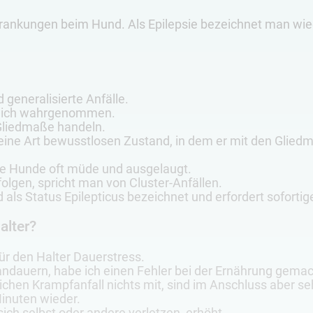
rkrankungen beim Hund. Als Epilepsie bezeichnet man wie
 generalisierte Anfälle.
rklich wahrgenommen.
 Gliedmaße handeln.
 eine Art bewusstlosen Zustand, in dem er mit den Gliedm
die Hunde oft müde und ausgelaugt.
lgen, spricht man von Cluster-Anfällen.
rd als Status Epilepticus bezeichnet und erfordert sofort
alter?
für den Halter Dauerstress.
andauern, habe ich einen Fehler bei der Ernährung gema
chen Krampfanfall nichts mit, sind im Anschluss aber 
inuten wieder.
sich selbst oder andere verletzen, erhöht.