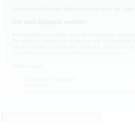
Da es keinen Gentest gibt, muss man sich die Lini
Wie wird Epilepsie vererbt?
Aktuell geht man davon aus, dass Epilepsie autosom
Die erbliche Version der Epilepsie tritt im Regelfall
Hat ein direkter Verwandter Epilepsie, sollte ein Zu
Es bietet sich an, mit Zuchtwerten zu arbeiten.
Mehr dazu:
Epilepsie — Chirurgie
Epilepsieinfo
braincheck.pet – tierärztliche Praxis für Epi
MEHR ÜBER GESUNDHEIT BEI EWA