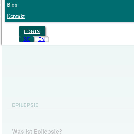
Blog
Kontakt
LOGIN
DE
EN
EPILEPSIE
Was ist Epilepsie?