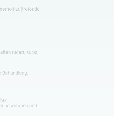
derholt auftretende
aßen rudert, zuckt,
ige Behandlung.
cht?
sehr benommen und