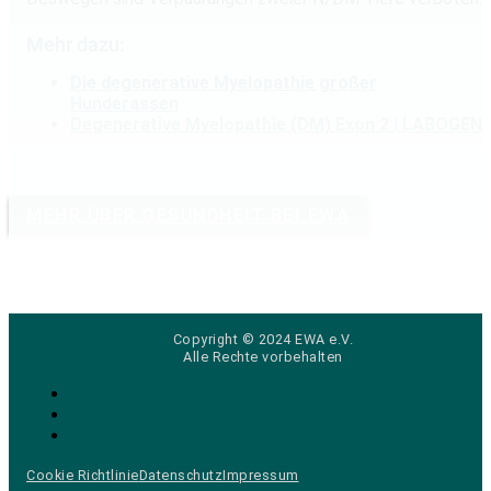
Mehr dazu:
Die degenerative Myelopathie großer
Hunderassen
Degenerative Myelopathie (DM) Exon 2 | LABOGEN
MEHR ÜBER GESUNDHEIT BEI EWA
Copyright © 2024 EWA e.V.
Alle Rechte vorbehalten
Cookie Richtlinie
Datenschutz
Impressum