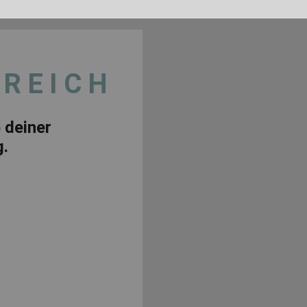
EREICH
 deiner
g.